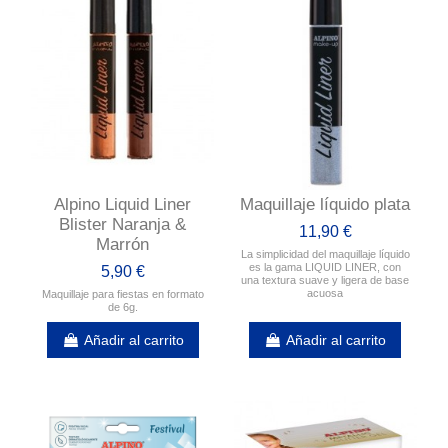
Alpino Liquid Liner
Maquillaje líquido plata
Blister Naranja &
11,90 €
Marrón
La simplicidad del maquillaje líquido
es la gama LIQUID LINER, con
5,90 €
una textura suave y ligera de base
acuosa
Maquillaje para fiestas en formato
de 6g.
Añadir al carrito
Añadir al carrito