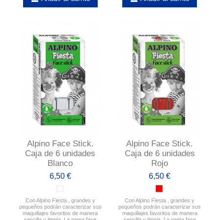
Alpino Face Stick.
Alpino Face Stick.
Caja de 6 unidades
Caja de 6 unidades
Blanco
Rojo
6,50 €
6,50 €
Con Alpino Fiesta , grandes y
Con Alpino Fiesta , grandes y
pequeños podrán caracterizar sus
pequeños podrán caracterizar sus
maquillajes favoritos de manera
maquillajes favoritos de manera
sencilla y limpia. La gama face
sencilla y limpia. La gama face