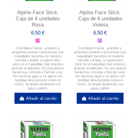
Alpino Face Stick.
Alpino Face Stick.
Caja de 6 unidades
Caja de 6 unidades
Rosa
Violeta
6,50 €
6,50 €
Con Alpino Fiesta , grandes y
Con Alpino Fiesta , grandes y
pequeños podrán caracterizar sus
pequeños podrán caracterizar sus
maquillajes favoritos de manera
maquillajes favoritos de manera
sencilla y limpia. La gama face
sencilla y limpia. La gama face
stick es el maquillaje más práctico
stick es el maquillaje más práctico
gracias al aplicador. Es una pintura
gracias al aplicador. Es una pintura
facial muy cómoda y fácil de usar.
facial muy cómoda y fácil de usar.
No necesita agua y se aplica con
No necesita agua y se aplica con
facilidad directamente sobre el
facilidad directamente sobre el
rostro. Se limpia fácilmente con
rostro. Se limpia fácilmente con
agua y jabón.
agua y jabón.
Añadir al carrito
Añadir al carrito