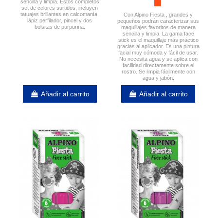
sencilla y limpia. Estos completos
set de colores surtidos, incluyen
tatuajes brillantes en calcomanía,
Con Alpino Fiesta , grandes y
lápiz perfilador, pincel y dos
pequeños podrán caracterizar sus
bolsitas de purpurina.
maquillajes favoritos de manera
sencilla y limpia. La gama face
stick es el maquillaje más práctico
gracias al aplicador. Es una pintura
facial muy cómoda y fácil de usar.
No necesita agua y se aplica con
facilidad directamente sobre el
rostro. Se limpia fácilmente con
agua y jabón.
Añadir al carrito
Añadir al carrito