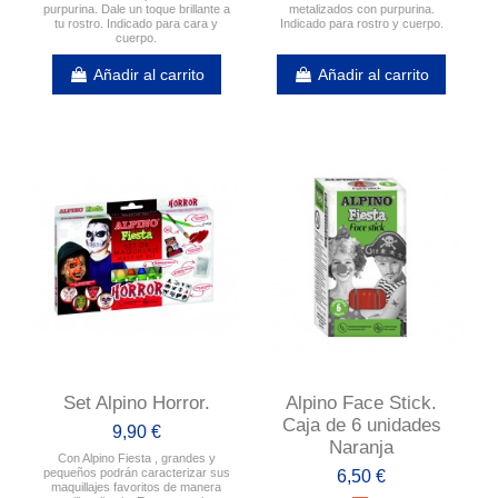
purpurina. Dale un toque brillante a
metalizados con purpurina.
tu rostro. Indicado para cara y
Indicado para rostro y cuerpo.
cuerpo.
Añadir al carrito
Añadir al carrito
Set Alpino Horror.
Alpino Face Stick.
Caja de 6 unidades
9,90 €
Naranja
Con Alpino Fiesta , grandes y
pequeños podrán caracterizar sus
6,50 €
maquillajes favoritos de manera