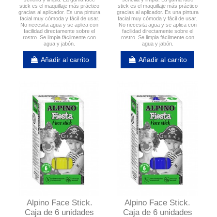
stick es el maquillaje más práctico
stick es el maquillaje más práctico
gracias al aplicador. Es una pintura
gracias al aplicador. Es una pintura
facial muy cómoda y fácil de usar.
facial muy cómoda y fácil de usar.
No necesita agua y se aplica con
No necesita agua y se aplica con
facilidad directamente sobre el
facilidad directamente sobre el
rostro. Se limpia fácilmente con
rostro. Se limpia fácilmente con
agua y jabón.
agua y jabón.
Añadir al carrito
Añadir al carrito
Alpino Face Stick.
Alpino Face Stick.
Caja de 6 unidades
Caja de 6 unidades