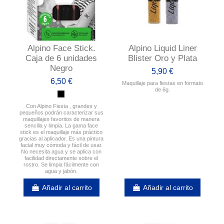
Alpino Face Stick.
Alpino Liquid Liner
Caja de 6 unidades
Blister Oro y Plata
Negro
5,90 €
6,50 €
Maquillaje para fiestas en formato
de 6g.
Con Alpino Fiesta , grandes y
pequeños podrán caracterizar sus
maquillajes favoritos de manera
sencilla y limpia. La gama face
stick es el maquillaje más práctico
gracias al aplicador. Es una pintura
facial muy cómoda y fácil de usar.
No necesita agua y se aplica con
facilidad directamente sobre el
rostro. Se limpia fácilmente con
agua y jabón.
Añadir al carrito
Añadir al carrito