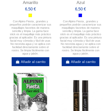
Amarillo
Azul
6,50 €
6,50 €
Con Alpino Fiesta , grandes y
Con Alpino Fiesta , grandes y
pequeños podrán caracterizar sus
pequeños podrán caracterizar sus
maquillajes favoritos de manera
maquillajes favoritos de manera
sencilla y limpia. La gama face
sencilla y limpia. La gama face
stick es el maquillaje más práctico
stick es el maquillaje más práctico
gracias al aplicador. Es una pintura
gracias al aplicador. Es una pintura
facial muy cómoda y fácil de usar.
facial muy cómoda y fácil de usar.
No necesita agua y se aplica con
No necesita agua y se aplica con
facilidad directamente sobre el
facilidad directamente sobre el
rostro. Se limpia fácilmente con
rostro. Se limpia fácilmente con
agua y jabón.
agua y jabón.
Añadir al carrito
Añadir al carrito