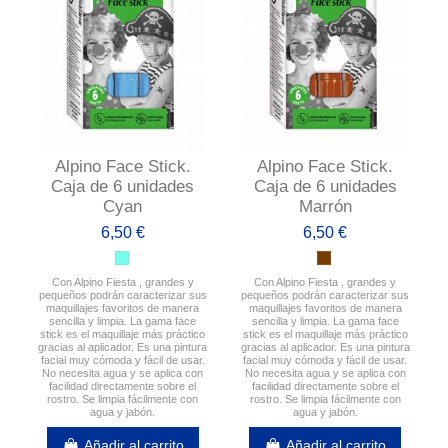
Alpino Face Stick.
Alpino Face Stick.
Caja de 6 unidades
Caja de 6 unidades
Cyan
Marrón
6,50 €
6,50 €
Con Alpino Fiesta , grandes y
Con Alpino Fiesta , grandes y
pequeños podrán caracterizar sus
pequeños podrán caracterizar sus
maquillajes favoritos de manera
maquillajes favoritos de manera
sencilla y limpia. La gama face
sencilla y limpia. La gama face
stick es el maquillaje más práctico
stick es el maquillaje más práctico
gracias al aplicador. Es una pintura
gracias al aplicador. Es una pintura
facial muy cómoda y fácil de usar.
facial muy cómoda y fácil de usar.
No necesita agua y se aplica con
No necesita agua y se aplica con
facilidad directamente sobre el
facilidad directamente sobre el
rostro. Se limpia fácilmente con
rostro. Se limpia fácilmente con
agua y jabón.
agua y jabón.
Añadir al carrito
Añadir al carrito