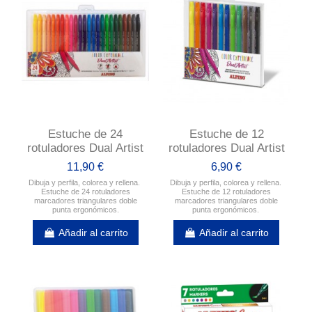
Estuche de 24
Estuche de 12
rotuladores Dual Artist
rotuladores Dual Artist
11,90 €
6,90 €
Dibuja y perfila, colorea y rellena.
Dibuja y perfila, colorea y rellena.
Estuche de 24 rotuladores
Estuche de 12 rotuladores
marcadores triangulares doble
marcadores triangulares doble
punta ergonómicos.
punta ergonómicos.
Añadir al carrito
Añadir al carrito