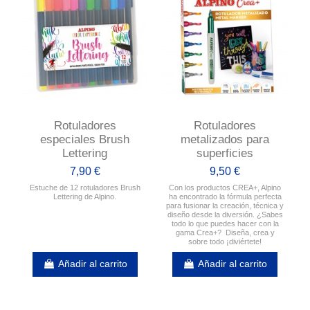
Rotuladores
Rotuladores
especiales Brush
metalizados para
Lettering
superficies
7,90 €
9,50 €
Estuche de 12 rotuladores Brush
Con los productos CREA+, Alpino
Lettering de Alpino.
ha encontrado la fórmula perfecta
para fusionar la creación, técnica y
diseño desde la diversión. ¿Sabes
todo lo que puedes hacer con la
gama Crea+? Diseña, crea y
sobre todo ¡diviértete!
Añadir al carrito
Añadir al carrito