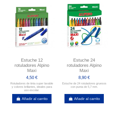
Estuche 12
Estuche 24
rotuladores Alpino
rotuladores Alpino
Maxi
Maxi
4,50 €
8,90 €
Rotuladores de tinta super lavable
Estuche de 24 rotuladores gruesos
y colores brillantes, ideales para
con punta de 5,7 mm.
uso escolar.
Añadir al carrito
Añadir al carrito