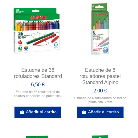
Estuche de 36
Estuche de 6
rotuladores Standard
rotuladores pastel
Standard Alpino
6,50 €
2,00 €
Estuche de 36 rotuladores de
colores escolares de punta fina.
Estuche de 6 rotuladores pastel de
punta fina 3 mm
Añadir al carrito
Añadir al carrito