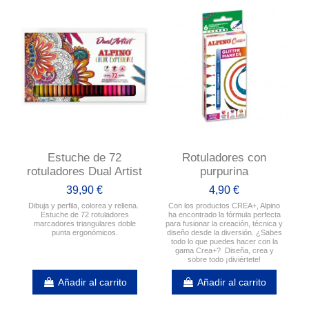
Estuche de 72
Rotuladores con
rotuladores Dual Artist
purpurina
39,90 €
4,90 €
Dibuja y perfila, colorea y rellena.
Con los productos CREA+, Alpino
Estuche de 72 rotuladores
ha encontrado la fórmula perfecta
marcadores triangulares doble
para fusionar la creación, técnica y
punta ergonómicos.
diseño desde la diversión. ¿Sabes
todo lo que puedes hacer con la
gama Crea+? Diseña, crea y
sobre todo ¡diviértete!
Añadir al carrito
Añadir al carrito