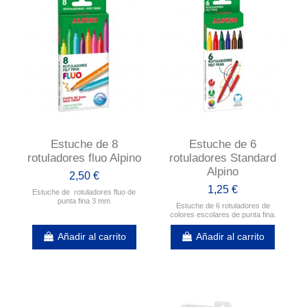
Estuche de 8
Estuche de 6
rotuladores fluo Alpino
rotuladores Standard
Alpino
2,50 €
1,25 €
Estuche de rotuladores fluo de
punta fina 3 mm
Estuche de 6 rotuladores de
colores escolares de punta fina.
Añadir al carrito
Añadir al carrito