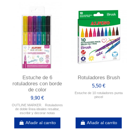
Estuche de 6
Rotuladores Brush
rotuladores con borde
5,50 €
de color
Estuche de 10 rotuladores punta
pincel
9,90 €
OUTLINE MARKER. Rotuladores
de doble línea ideales resaltar,
escribir y decorar notas
Añadir al carrito
Añadir al carrito