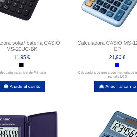
adora solar/ batería CASIO
Calculadora CASIO MS-
MS-20UC-BK
EP
11,95 €
21,90 €
decuada para nivel de Primaria
Calculadora de mesa con memoria de t
pantalla LCD
Añadir al carrito
Añadir al carrito