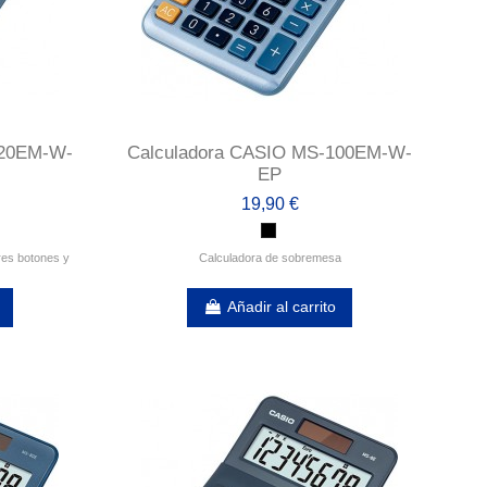
120EM-W-
Calculadora CASIO MS-100EM-W-
EP
19,90 €
res botones y
Calculadora de sobremesa
Añadir al carrito