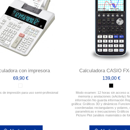
culadora con impresora
Calculadora CASIO F
69,90 €
139,00 €
s de impresión para uso semi-profesional
Modo examen: 12 horas sin acceso a:
memoria y anotaciones (eActivity) N
información No guarda información Re
gráfica: Gráficos 3D y dinámicos Funcion
coordenadas rectangulares y polares,
paramétricas e inecuaciones Gráficos 
Picture Plot (análisis matemático de fot