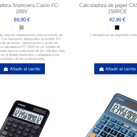
adora financiera Casio FC-
Calculadora de papel C
200V
150RCE
69,90 €
42,90 €
o, nuevas adaptaciones para el mundo de
Calculadoras de impresión com
. Con funciones adicionales al modelo FC-
culo de bonos, depreciación y punto de
. La calculadora FC-200V es un modelo de
eada para la realización de los cálculos más
 en el ámbito financiero y adaptada a las
esidades de los profesionales....
Añadir al carrito
Añadir al carrito