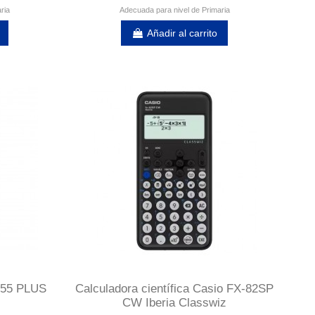
ria
Adecuada para nivel de Primaria
Añadir al carrito
X-55 PLUS
Calculadora científica Casio FX-82SP
CW Iberia Classwiz