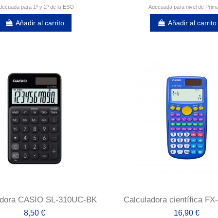
decuada para 1º y 2º de la ESO
Adecuada para nivel de Prima
Añadir al carrito
Añadir al carrito
adora CASIO SL-310UC-BK
Calculadora científica F
8,50 €
16,90 €