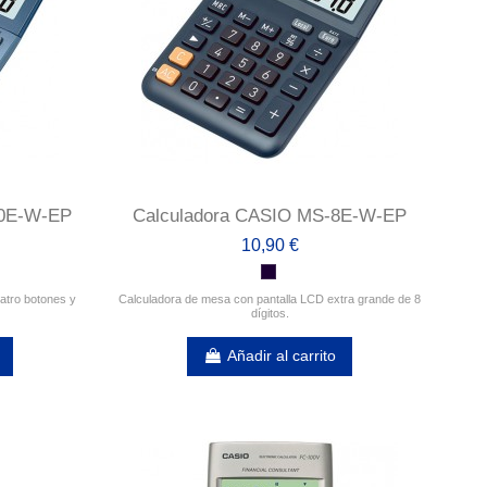
80E-W-EP
Calculadora CASIO MS-8E-W-EP
10,90 €
atro botones y
Calculadora de mesa con pantalla LCD extra grande de 8
dígitos.
Añadir al carrito