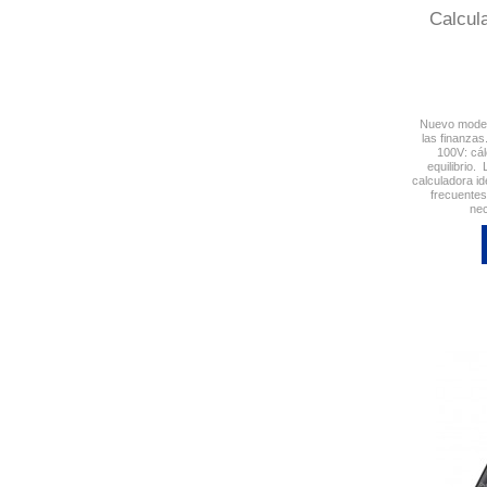
Calcul
Nuevo model
las finanzas
100V: cál
equilibrio
calculadora id
frecuentes
nec