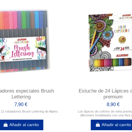
adores especiales Brush
Estuche de 24 Lápices 
Lettering
premium
7,90 €
8,90 €
12 rotuladores Brush Lettering de Alpino.
Los lápices de colores de mina premi
diferentes tonalidades con una fácil 
Añadir al carrito
Añadir al carrito