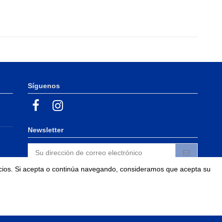
Síguenos
Newsletter
vicios. Si acepta o continúa navegando, consideramos que acepta su
Puede darse de baja en cualquier momento. Para
ello, consulte nuestra información de contacto en
el aviso legal.
Acepto las condiciones generales y la política de confidencialidad.