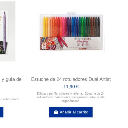
 y guía de
Estuche de 24 rotuladores Dual Artist
11,90 €
Dibuja y perfila, colorea y rellena. Estuche de 24
rotuladores marcadores triangulares doble punta
ar sobre fondo
ergonómicos.
Añadir al carrito