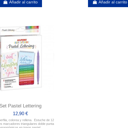
Añadir al carrito
Añadir al carrito
Set Pastel Lettering
12,90 €
perfila, colorea y rellena. Estuche de 12
es marcadores triangulares doble punta
ergonómicos en tonos pastel