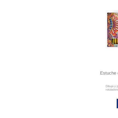
Estuche d
Dibuja y 
rotulador