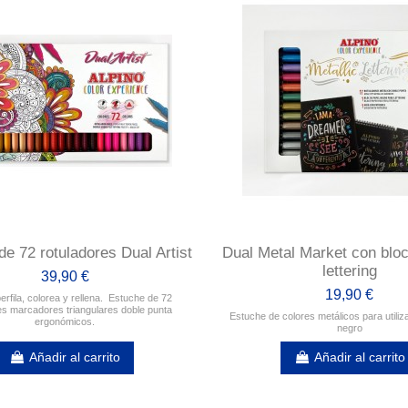
e 72 rotuladores Dual Artist
Dual Metal Market con bloc
lettering
39,90 €
19,90 €
perfila, colorea y rellena. Estuche de 72
es marcadores triangulares doble punta
Estuche de colores metálicos para utiliz
ergonómicos.
negro
Añadir al carrito
Añadir al carrito