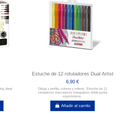
Estuche de 12 rotuladores Dual Artist
6,90 €
ng, ideal
Dibuja y perfila, colorea y rellena. Estuche de 12
rotuladores marcadores triangulares doble punta
ergonómicos.
Añadir al carrito