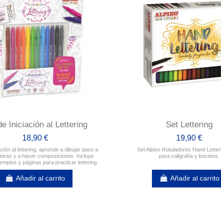
de Iniciación al Lettering
Set Lettering
18,90 €
19,90 €
ación al lettering, aprende a dibujar paso a
Set Alpino Rotuladores Hand Letteri
letras y a hacer composiciones. Incluye
para caligrafía y bocetos.
jemplos y páginas para practicar lettering.
Añadir al carrito
Añadir al carrito