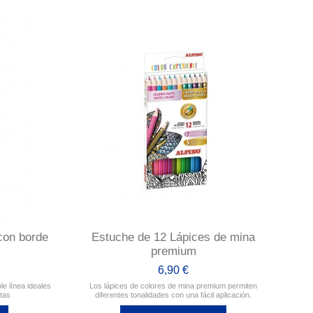
con borde
Estuche de 12 Lápices de mina
premium
6,90 €
 línea ideales
Los lápices de colores de mina premium permiten
otas
diferentes tonalidades con una fácil aplicación.