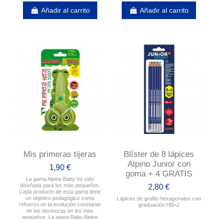
Añadir al carrito
Añadir al carrito
Mis primeras tijeras
Blíster de 8 lápices
Alpino Junior con
1,90 €
goma + 4 GRATIS
La gama Alpino Baby ha sido
diseñada para los más pequeños.
2,80 €
Cada producto de esta gama tiene
un objetivo pedagógico como
Lápices de grafito hexagonales con
refuerzo en la evolución constante
graduación HB=2
de las destrezas en los mas
pequeños. La gama Baby Alpino