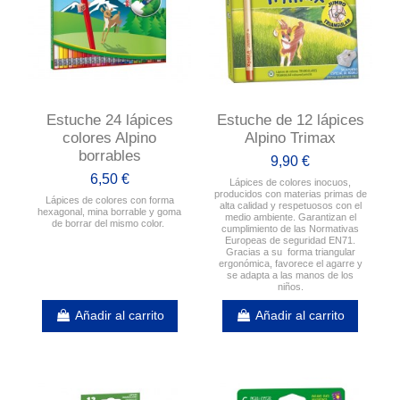
Estuche 24 lápices
Estuche de 12 lápices
colores Alpino
Alpino Trimax
borrables
9,90 €
6,50 €
Lápices de colores inocuos,
producidos con materias primas de
Lápices de colores con forma
alta calidad y respetuosos con el
hexagonal, mina borrable y goma
medio ambiente. Garantizan el
de borrar del mismo color.
cumplimiento de las Normativas
Europeas de seguridad EN71.
Gracias a su forma triangular
ergonómica, favorece el agarre y
se adapta a las manos de los
niños.
Añadir al carrito
Añadir al carrito