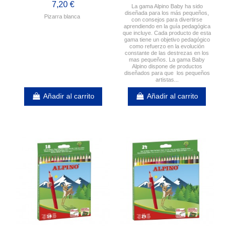
7,20 €
La gama Alpino Baby ha sido
diseñada para los más pequeños,
Pizarra blanca
con consejos para divertirse
aprendiendo en la guía pedagógica
que incluye. Cada producto de esta
gama tiene un objetivo pedagógico
como refuerzo en la evolución
constante de las destrezas en los
mas pequeños. La gama Baby
Alpino dispone de productos
diseñados para que los pequeños
artistas...
Añadir al carrito
Añadir al carrito