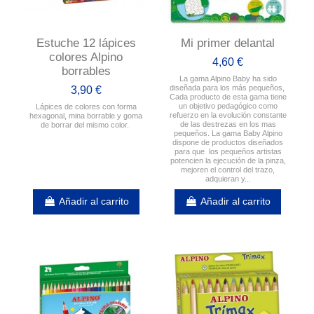
Estuche 12 lápices
Mi primer delantal
colores Alpino
4,60 €
borrables
La gama Alpino Baby ha sido
diseñada para los más pequeños,
3,90 €
Cada producto de esta gama tiene
un objetivo pedagógico como
Lápices de colores con forma
refuerzo en la evolución constante
hexagonal, mina borrable y goma
de las destrezas en los mas
de borrar del mismo color.
pequeños. La gama Baby Alpino
dispone de productos diseñados
para que los pequeños artistas
potencien la ejecución de la pinza,
mejoren el control del trazo,
adquieran y...
Añadir al carrito
Añadir al carrito