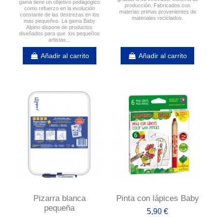
gama tiene un objetivo pedagógico
producción. Fabricados con
como refuerzo en la evolución
materias primas provenientes de
constante de las destrezas en los
materiales reciclados.
mas pequeños. La gama Baby
Alpino dispone de productos
diseñados para que los pequeños
artistas...
Añadir al carrito
Añadir al carrito
Pizarra blanca
Pinta con lápices Baby
pequeña
5,90 €