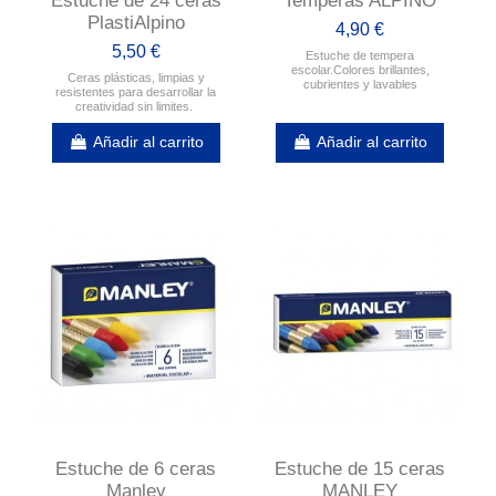
Estuche de 24 ceras
Temperas ALPINO
PlastiAlpino
4,90 €
5,50 €
Estuche de tempera
escolar.Colores brillantes,
Ceras plásticas, limpias y
cubrientes y lavables
resistentes para desarrollar la
creatividad sin limites.
Añadir al carrito
Añadir al carrito
Estuche de 6 ceras
Estuche de 15 ceras
Manley
MANLEY