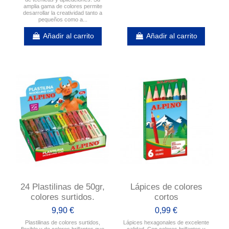
amplia gama de colores permite
desarrollar la creatividad tanto a
pequeños como a...
Añadir al carrito
Añadir al carrito
24 Plastilinas de 50gr,
Lápices de colores
colores surtidos.
cortos
9,90 €
0,99 €
Plastilinas de colores surtidos,
Lápices hexagonales de excelente
flexible y de colores brillantes que
calidad. Con colores brillantes y