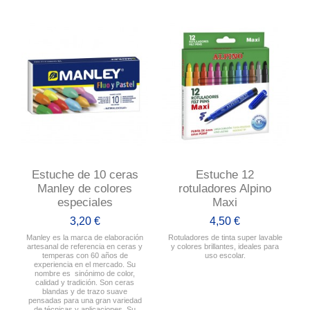
Estuche de 10 ceras
Estuche 12
Manley de colores
rotuladores Alpino
especiales
Maxi
3,20 €
4,50 €
Manley es la marca de elaboración
Rotuladores de tinta super lavable
artesanal de referencia en ceras y
y colores brillantes, ideales para
temperas con 60 años de
uso escolar.
experiencia en el mercado. Su
nombre es sinónimo de color,
calidad y tradición. Son ceras
blandas y de trazo suave
pensadas para una gran variedad
de técnicas y aplicaciones. Su