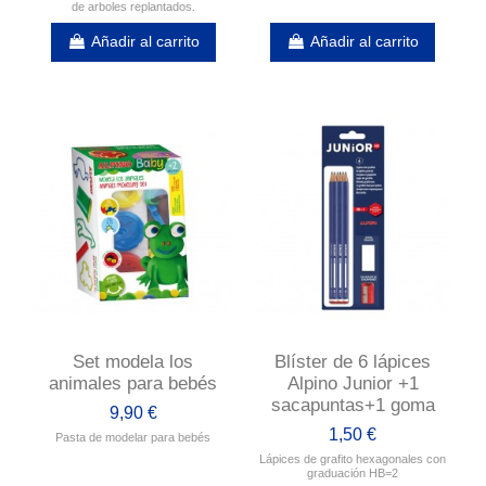
de arboles replantados.
Añadir al carrito
Añadir al carrito
Set modela los
Blíster de 6 lápices
animales para bebés
Alpino Junior +1
sacapuntas+1 goma
9,90 €
1,50 €
Pasta de modelar para bebés
Lápices de grafito hexagonales con
graduación HB=2