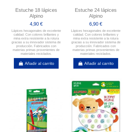
Estuche 18 lápices
Estuche 24 lápices
Alpino
Alpino
4,90 €
6,90 €
Lápices hexagonales de excelente
Lápices hexagonales de excelente
calidad. Con colores brillantes y
calidad. Con colores brillantes y
mina extra resistente a la rotura
mina extra resistente a la rotura
gracias a su innovador sistema de
gracias a su innovador sistema de
producción. Fabricados con
producción. Fabricados con
materias primas provenientes de
materias primas provenientes de
materiales reciclados.
materiales reciclados.
Añadir al carrito
Añadir al carrito