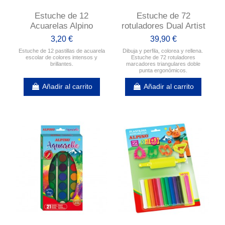
Estuche de 12
Estuche de 72
Acuarelas Alpino
rotuladores Dual Artist
3,20 €
39,90 €
Estuche de 12 pastillas de acuarela
Dibuja y perfila, colorea y rellena.
escolar de colores intensos y
Estuche de 72 rotuladores
brillantes.
marcadores triangulares doble
punta ergonómicos.
Añadir al carrito
Añadir al carrito