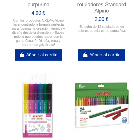
purpurina
rotuladores Standard
Alpino
4,90 €
2,00 €
Con los productos CREA+, Alpino
ha encontrado la fórmula perfecta
Estuche de 12 rotuladores de
para fusionar la creación, técnica y
colores escolares de punta fina.
diseño desde la diversión. ¿Sabes
todo lo que puedes hacer con la
gama Crea+? Diseña, crea y
sobre todo ¡diviértete!
Añadir al carrito
Añadir al carrito