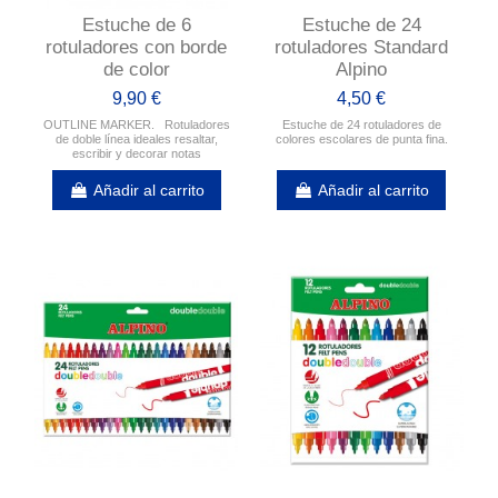
Estuche de 6
Estuche de 24
rotuladores con borde
rotuladores Standard
de color
Alpino
9,90 €
4,50 €
OUTLINE MARKER. Rotuladores
Estuche de 24 rotuladores de
de doble línea ideales resaltar,
colores escolares de punta fina.
escribir y decorar notas
Añadir al carrito
Añadir al carrito