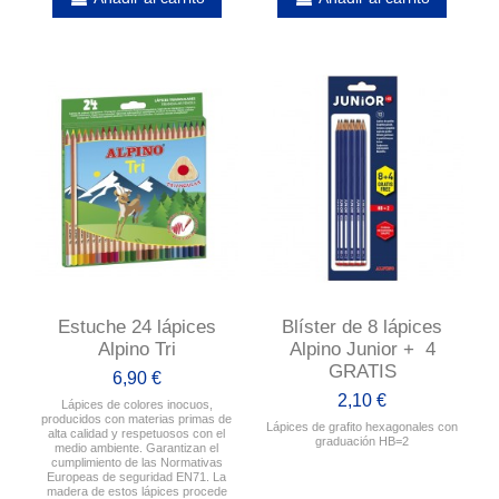
Estuche 24 lápices
Blíster de 8 lápices
Alpino Tri
Alpino Junior + 4
GRATIS
6,90 €
2,10 €
Lápices de colores inocuos,
producidos con materias primas de
Lápices de grafito hexagonales con
alta calidad y respetuosos con el
graduación HB=2
medio ambiente. Garantizan el
cumplimiento de las Normativas
Europeas de seguridad EN71. La
madera de estos lápices procede