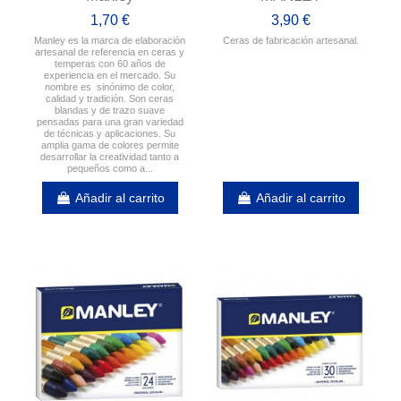
1,70 €
3,90 €
Manley es la marca de elaboración
Ceras de fabricación artesanal.
artesanal de referencia en ceras y
temperas con 60 años de
experiencia en el mercado. Su
nombre es sinónimo de color,
calidad y tradición. Son ceras
blandas y de trazo suave
pensadas para una gran variedad
de técnicas y aplicaciones. Su
amplia gama de colores permite
desarrollar la creatividad tanto a
pequeños como a...
Añadir al carrito
Añadir al carrito