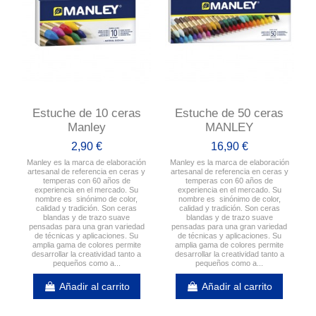
Estuche de 10 ceras
Estuche de 50 ceras
Manley
MANLEY
2,90 €
16,90 €
Manley es la marca de elaboración
Manley es la marca de elaboración
artesanal de referencia en ceras y
artesanal de referencia en ceras y
temperas con 60 años de
temperas con 60 años de
experiencia en el mercado. Su
experiencia en el mercado. Su
nombre es sinónimo de color,
nombre es sinónimo de color,
calidad y tradición. Son ceras
calidad y tradición. Son ceras
blandas y de trazo suave
blandas y de trazo suave
pensadas para una gran variedad
pensadas para una gran variedad
de técnicas y aplicaciones. Su
de técnicas y aplicaciones. Su
amplia gama de colores permite
amplia gama de colores permite
desarrollar la creatividad tanto a
desarrollar la creatividad tanto a
pequeños como a...
pequeños como a...
Añadir al carrito
Añadir al carrito