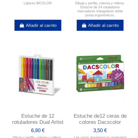
Lápices BICOLOR
Dibuja y perfila, colorea y rellena.
Estuche de 24 rotuladores
marcadores triangulares doble
punta ergonómicos.
Añadir al carrito
Añadir al carrito
Estuche de 12
Estuche de12 ceras de
rotuladores Dual Artist
colores Dacscolor
6,90 €
3,50 €
Dibuja y perfila, colorea y rellena.
Las ceras despiertan la creatividad