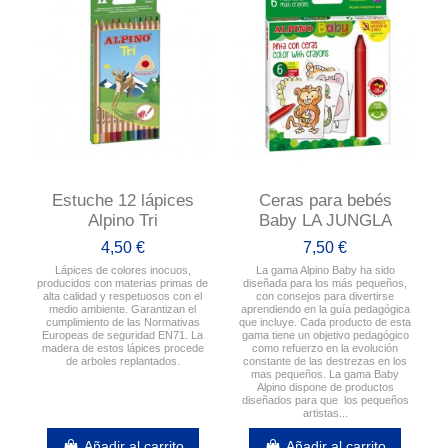
Estuche 12 lápices
Ceras para bebés
Alpino Tri
Baby LA JUNGLA
4,50 €
7,50 €
Lápices de colores inocuos,
La gama Alpino Baby ha sido
producidos con materias primas de
diseñada para los más pequeños,
alta calidad y respetuosos con el
con consejos para divertirse
medio ambiente. Garantizan el
aprendiendo en la guía pedagógica
cumplimiento de las Normativas
que incluye. Cada producto de esta
Europeas de seguridad EN71. La
gama tiene un objetivo pedagógico
madera de estos lápices procede
como refuerzo en la evolución
de arboles replantados.
constante de las destrezas en los
mas pequeños. La gama Baby
Alpino dispone de productos
diseñados para que los pequeños
artistas...
Añadir al carrito
Añadir al carrito