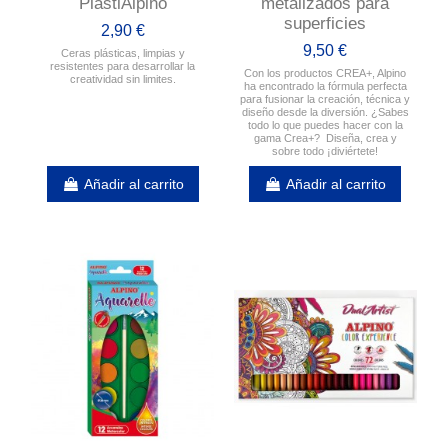
PlastiAlpino
metalizados para
superficies
2,90 €
9,50 €
Ceras plásticas, limpias y
resistentes para desarrollar la
Con los productos CREA+, Alpino
creatividad sin limites.
ha encontrado la fórmula perfecta
para fusionar la creación, técnica y
diseño desde la diversión. ¿Sabes
todo lo que puedes hacer con la
gama Crea+? Diseña, crea y
sobre todo ¡diviértete!
Añadir al carrito
Añadir al carrito