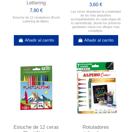
Lettering
3,60 €
7,90 €
Las ceras despiertan la creatividad
de los más pequeños
Estuche de 12 rotuladores Brush
acompañándolos en cada etapa de
Lettering de Alpino.
su aprendizaje, desde los primeros
garabatos hasta sus dibujos mas
complejos.
Añadir al carrito
Añadir al carrito
Estuche de 12 ceras
Rotuladores