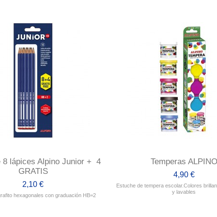
e 8 lápices Alpino Junior + 4
Temperas ALPIN
GRATIS
4,90 €
2,10 €
Estuche de tempera escolar.Colores brillan
y lavables
grafito hexagonales con graduación HB=2