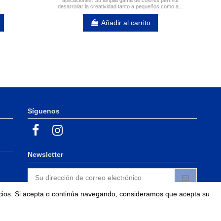
aplicaciones. Su amplia gama de colores permite
desarrollar la creatividad tanto a pequeños como a...
Añadir al carrito
Síguenos
Newsletter
vicios. Si acepta o continúa navegando, consideramos que acepta su
Puede darse de baja en cualquier momento. Para
ello, consulte nuestra información de contacto en
el aviso legal.
Acepto las condiciones generales y la política de confidencialidad.