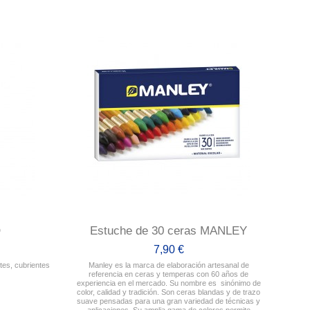
O
Estuche de 30 ceras MANLEY
7,90 €
tes, cubrientes
Manley es la marca de elaboración artesanal de
referencia en ceras y temperas con 60 años de
experiencia en el mercado. Su nombre es sinónimo de
color, calidad y tradición. Son ceras blandas y de trazo
suave pensadas para una gran variedad de técnicas y