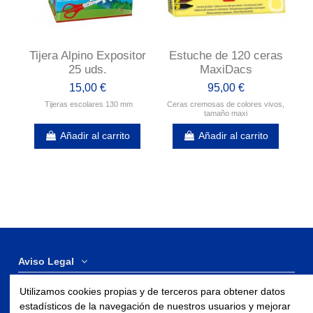
Tijera Alpino Expositor
Estuche de 120 ceras
25 uds.
MaxiDacs
15,00 €
95,00 €
Tijeras escolares 130 mm
Ceras cremosas de colores vivos,
tamaño maxi
Añadir al carrito
Añadir al carrito
Aviso Legal
Utilizamos cookies propias y de terceros para obtener datos
Contáctenos
estadísticos de la navegación de nuestros usuarios y mejorar