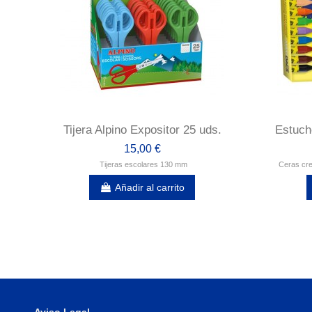
Tijera Alpino Expositor 25 uds.
Estuch
15,00 €
Tijeras escolares 130 mm
Ceras cre
Añadir al carrito