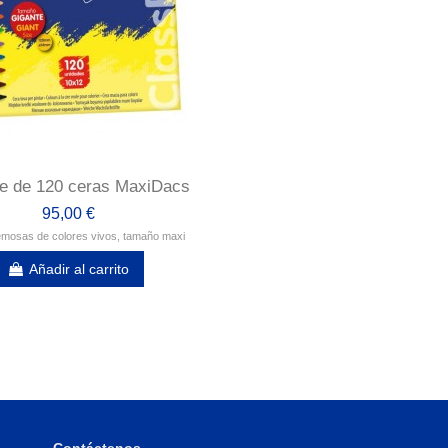
e de 120 ceras MaxiDacs
95,00 €
mosas de colores vivos, tamaño maxi
Añadir al carrito