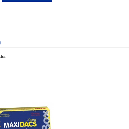
)
ades.